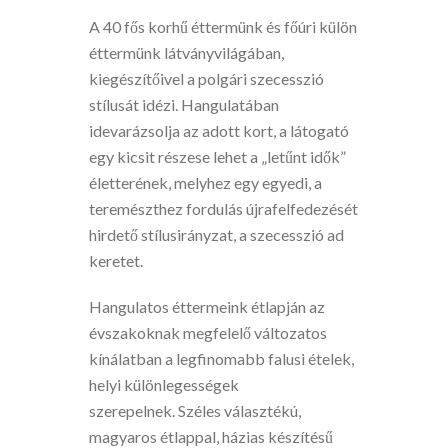
A 40 fős korhű éttermünk és főúri külön
éttermünk látványvilágában,
kiegészítőivel a polgári szecesszió
stílusát idézi. Hangulatában
idevarázsolja az adott kort, a látogató
egy kicsit részese lehet a „letűnt idők”
életterének, melyhez egy egyedi, a
teremészthez fordulás újrafelfedezését
hirdető stílusirányzat, a szecesszió ad
keretet.
Hangulatos éttermeink étlapján az
évszakoknak megfelelő változatos
kínálatban a legfinomabb falusi ételek,
helyi különlegességek
szerepelnek. Széles választékú,
magyaros étlappal, házias készítésű